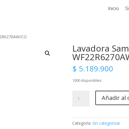
Inicio
S
F22R6270AW/CO
Lavadora Sam
WF22R6270A
$
5.189.900
1000 disponibles
Lavadora
Añadir al 
Samsung
Carga
Frontal
22
Categoría:
Sin categorizar
kg